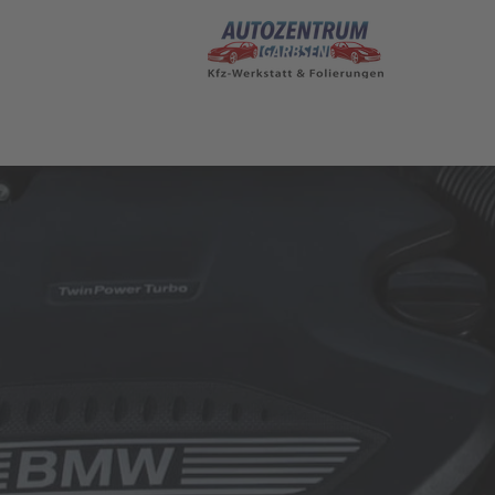
BMW Leistungen
ÖLWECHSE
VERTEILER