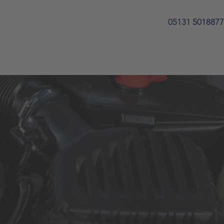
05131 5018877
Vorteile
Bewertung
Galerie
Shop
L
GETRIEBE