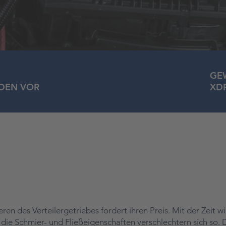
GEW
ADEN VOR
XD
 ÖLWECHSEL
en des Verteilergetriebes fordert ihren Preis. Mit der Zeit 
ie Schmier- und Fließeigenschaften verschlechtern sich so. 