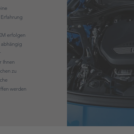
eine
e Erfahrung
 KM erfolgen
r abhängig
r
r Ihnen
ichen zu
lche
ffen werden